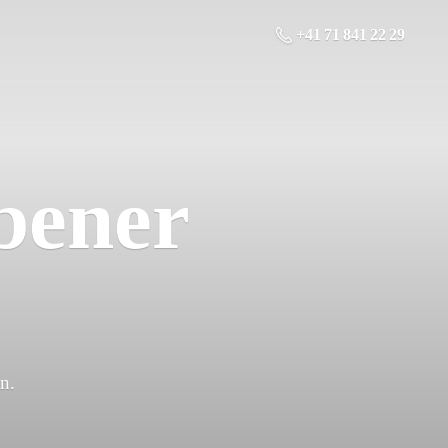
+41 71 841 22 29
bener
n.