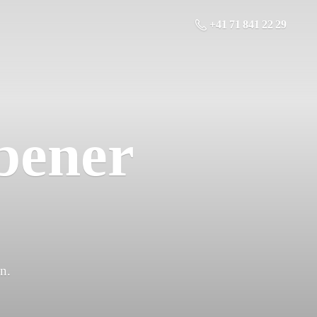
+41 71 841 22 29
bener
n.