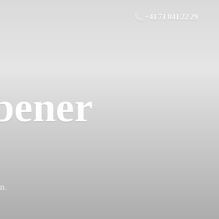
+41 71 841 22 29
bener
n.