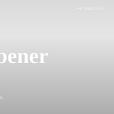
+41 71 841 22 29
bener
n.